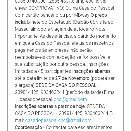
0035.0740.0001.2835.4307.8 (imprescindível
enviar COMPROVATIVO) OU na Casa do Pessoal
com cartão bancário ou por MBway
O preço
inclui:
bilhete do Espetáculo (Balcão 0), visita ao
Museu, almoço e viagem de autocarro Nota
Importante: As desistências, a partir do momento
em que a Casa do Pessoal efetua os respetivos
pagamentos às empresas, não serão
reembolsáveis com exceção se for possível a
sua substituição por outra pessoa. Inscrições
limitadas a 45 participantes
Inscrições abertas
até à data limite de
27 de Novembro
(poderá ser
alargada)
SEDE DA CASA DO PESSOAL
-
239814425, 933463244 (período da tarde) E-mai
1: casadopessoal
.chc@gmail.com
Inscrições abertas a partir de hoje:
SEDE DA
CASA DO PESSOAL - 239814425, 933463244 E-
mail:
casadopessoal.chc@gmail.com
Coordenação
- Contactar para esclarecimentos