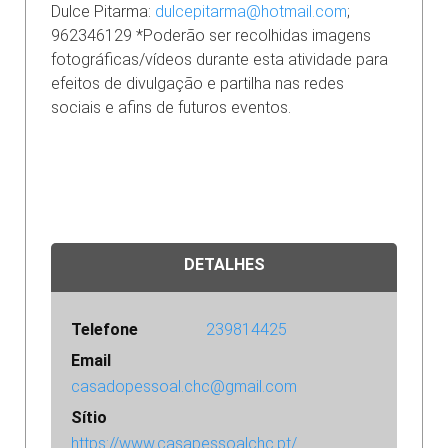
Dulce Pitarma:
dulcepitarma@hotmail.com
;
962346129 *Poderão ser recolhidas imagens
fotográficas/vídeos durante esta atividade para
efeitos de divulgação e partilha nas redes
sociais e afins de futuros eventos.
DETALHES
Telefone
239814425
Email
casadopessoal.chc@gmail.com
Sítio
https://www.casapessoalchc.pt/