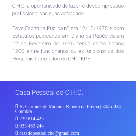
C.H.C. a oportunidade de lazer e descompressão
profissional das suas actividade.
Teve Escritura Pública nº em 12/12/1975 e com
Estatutos publicados em Diário da República em
12 de Fevereiro de 1976, tendo como sócios
1200 entre funcionários ou ex-funcionários dos
Hospitais Integrados do CHC, EPE
Casa Pessoal do C.H.C.
R. Carminé de Miranda Ribeira da Póvoa | 3045-034
Coimbra
239 814 425
933 463 244
casadopessoal.chc@gmail.com