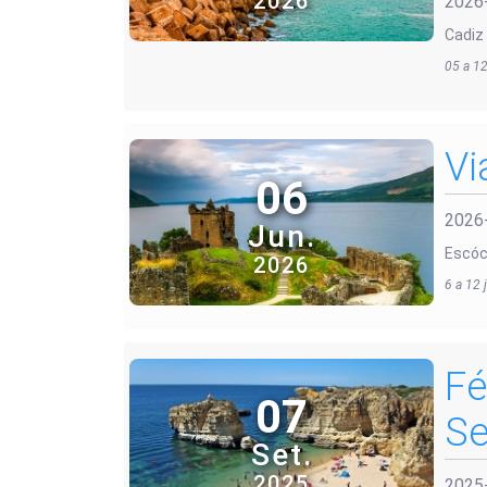
2026
2026
Cadiz
05 a 12
Vi
06
2026
Jun.
Escóc
2026
6 a 12
Fé
07
Se
Set.
2025
2025