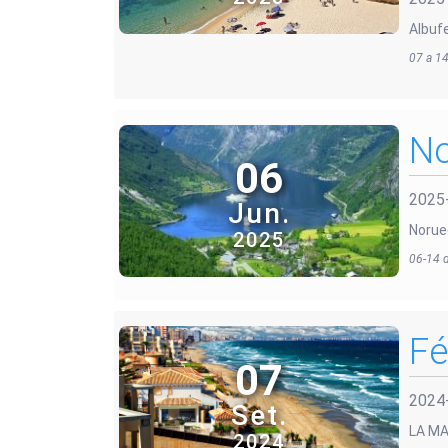
Albufe
07 a 1
No
06
2025
Jun.
Norue
2025
06-14 d
Fé
07
2024
Set.
LA MA
2024