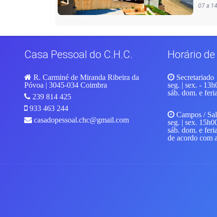
07 a 1
Casa Pessoal do C.H.C.
Horário d
R. Carminé de Miranda Ribeira da
Secretariado
Póvoa | 3045-034
Coimbra
seg. | sex.
- 13h
sáb. dom. e feri
239 814 425
933 463 244
Campos / Sal
casadopessoal.chc@gmail.com
seg. | sex.
15h00 
sáb. dom. e feri
de acordo com a