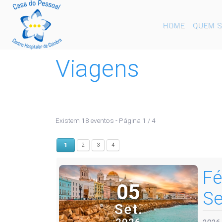
HOME
QUEM 
Viagens
Existem 18 eventos
- Página 1 / 4
1
2
3
4
Fé
05
Se
Set.