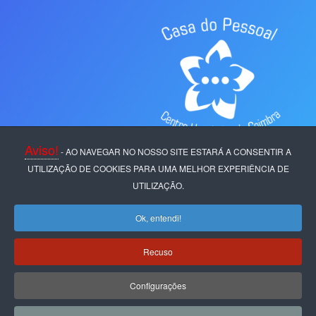
Aviso!
- AO NAVEGAR NO NOSSO SITE ESTARÁ A CONSENTIR A
UTILIZAÇÃO DE COOKIES PARA UMA MELHOR EXPERIÊNCIA DE
UTILIZAÇÃO.
Ok, entendi!
Casa do Pessoal
Centro Hospitalar de
Coimbra
Copyright © 2024
C.P. C.H.C.
Recuso
Política de Privacidade
|
Termos de Uso & Cookies
|
Livro de
Configurações
Reclamações