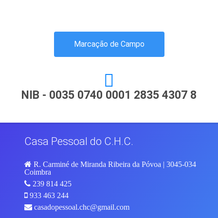
Marcação de Campo
NIB - 0035 0740 0001 2835 4307 8
Casa Pessoal do C.H.C.
R. Carminé de Miranda Ribeira da Póvoa | 3045-034
Coimbra
239 814 425
933 463 244
casadopessoal.chc@gmail.com