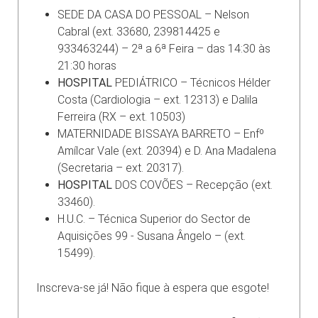
SEDE DA CASA DO PESSOAL – Nelson
Cabral (ext. 33680, 239814425 e
933463244) – 2ª a 6ª Feira – das 14:30 às
21:30 horas
HOSPITAL
PEDIÁTRICO – Técnicos Hélder
Costa (Cardiologia – ext. 12313) e Dalila
Ferreira (RX – ext. 10503)
MATERNIDADE BISSAYA BARRETO – Enfº
Amílcar Vale (ext. 20394) e D. Ana Madalena
(Secretaria – ext. 20317).
HOSPITAL
DOS COVÕES – Recepção (ext.
33460).
H.U.C. – Técnica Superior do Sector de
Aquisições 99 - Susana Ângelo – (ext.
15499).
Inscreva-se já! Não fique à espera que esgote!