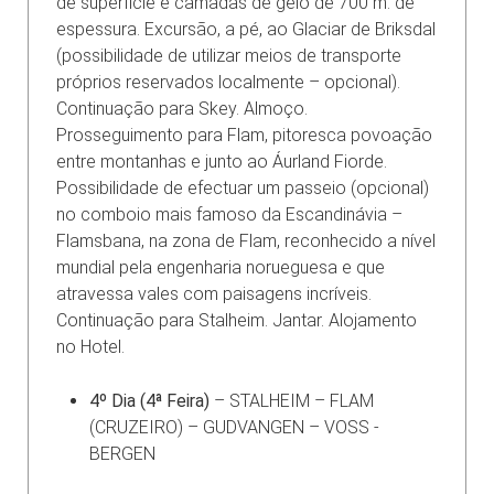
de superfície e camadas de gelo de 700 m. de
espessura. Excursão, a pé, ao Glaciar de Briksdal
(possibilidade de utilizar meios de transporte
próprios reservados localmente – opcional).
Continuação para Skey. Almoço.
Prosseguimento para Flam, pitoresca povoação
entre montanhas e junto ao Áurland Fiorde.
Possibilidade de efectuar um passeio (opcional)
no comboio mais famoso da Escandinávia –
Flamsbana, na zona de Flam, reconhecido a nível
mundial pela engenharia norueguesa e que
atravessa vales com paisagens incríveis.
Continuação para Stalheim. Jantar. Alojamento
no Hotel.
4º Dia (4ª Feira)
– STALHEIM – FLAM
(CRUZEIRO) – GUDVANGEN – VOSS -
BERGEN